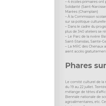
– 4 écoles primaires ont p
Solidarité (Saint-Narcis
Marées (Champlain)
– À la Commission scolai
sur sa politique culturel
– Dans le cadre du progra
plus de 340 ateliers se r
– Le Parc de la rivière Ba
Saint-Stanislas, Sainte-G
– La MRC des Chenaux app
aient accès gratuitement
Phares su
Le comité culturel de la 
du 19 au 22 juillet. Teint
mélange de têtes d’affich
Biennale nationale de s
agroalimentaires, etc. Ce