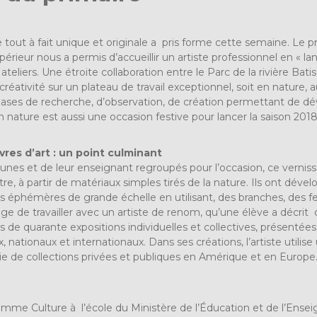
tout à fait unique et originale a pris forme cette semaine. Le 
rieur nous a permis d’accueillir un artiste professionnel en « l
 ateliers. Une étroite collaboration entre le Parc de la rivière Ba
 créativité sur un plateau de travail exceptionnel, soit en nature, 
hases de recherche, d’observation, de création permettant de dévelo
n nature est aussi une occasion festive pour lancer la saison 2018 
res d’art : un point culminant
eunes et de leur enseignant regroupés pour l’occasion, ce verni
’autre, à partir de matériaux simples tirés de la nature. Ils ont dév
ns éphémères de grande échelle en utilisant, des branches, des fe
ilège de travailler avec un artiste de renom, qu’une élève a décr
plus de quarante expositions individuelles et collectives, présenté
 nationaux et internationaux. Dans ses créations, l’artiste utili
ie de collections privées et publiques en Amérique et en Europe
gramme Culture à l’école du Ministère de l’Éducation et de l’Ense