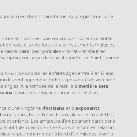
le pop-corn éclateront sans borne! Au programme : une
einture afin de créer une œuvre d’art collective visible
t de rock, à la voix forte et aux instruments multiples.
caisse claire, des cymbales « hi-hat » et d’autres
hamplain, sur la rive du majestueux fleuve Saint-Laurent.
êche en herbe
pour les enfants âgés entre 9 et 12 ans.
ui désirent apprendre. Enfin, la possibilité de vivre une
 angles. À la tombée de la nuit, le
cimetière sera
locaux
, pour une ambiance musicale et festive.
nce d’une vingtaine d’
artisans
et d’
exposants
champignons, huile d’olive, bijoux, planches à roulettes,
tes et enfants. Les amateurs d’art pourront participer à
ojet intitulé
Trajectoire-territoires
mettant en relation
’histoire pourront monter à bord d’un minibus, pour la