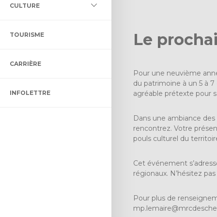
L DES MILIEUX HUMIDES ET
CULTURE
LLECTIF ET ADAPTÉ
LTURELLE
ÉNAGEMENT ET DE
Le prochai
TOURISME
ON BIBLIO DES CHENAUX
ENT
CARRIÈRE
 CONTRÔLE INTÉRIMAIRE
CTACLE DENIS-DUPONT
Pour une neuvième année 
du patrimoine à un 5 à 7 c
INFOLETTRE
ULTUREL
agréable prétexte pour se
Dans une ambiance des pl
rencontrez. Votre présen
pouls culturel du territoir
Cet événement s’adresse 
régionaux. N’hésitez pas
Pour plus de renseignem
mp.lemaire@mrcdesche