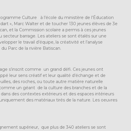
programme Culture à l’école du ministère de l’Éducation
andart », Marc Walter et de toucher 130 jeunes élèves de 3e
tiscan, et la Commission scolaire a permis à ces jeunes
au secteur barrage. Les ateliers se sont étalés sur une
pper le travail d’équipe, la créativité et l’analyse
du Parc de la rivière Batiscan.
ssage s’inscrit comme un grand défi. Ces jeunes ont
eloppé leur sens créatif et leur qualité d’échange et de
uilles, des roches, ou toute autre matière naturelle
it comme un géant de la culture des branches et de la
es dans des contextes extérieurs et des espaces intérieurs
se uniquement des matériaux tirés de la nature. Les oeuvres
.
ignement supérieur, que plus de 340 ateliers se sont