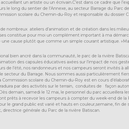
 accueillant un artiste ou un écrivain.C’est dans ce cadre que l
eurs le long du sentier de l’Annexe, au secteur Barrage du Parc d
ission scolaire du Chemin-du-Roy et responsable du dossier Cul
fert de nombreux ateliers d’animation et de création dans les mili
ses constitue pour moi un complément important à ma démarche,
ne cause plutôt que comme un simple courant artistique. »Marc 
nal bien ancré dans la communauté, le parc de la rivière Batiscan
’animation des capsules éducatives axées sur l’impact de nos gest
urs de l’été, nos randonneurs et nos campeurs seront invités à al
 le secteur du Barrage. Nous sommes aussi particulièrement fier
t la Commission scolaire du Chemin-du-Roy est en cours d’élaborat
raduira par des activités sur le terrain, conduites de façon aut
Dès demain, samedi le 12 mai, le personnel du parc accueillera les
nt prêts à recevoir les campeurs à compter du week-end de la Fê
ur le grand public est varié et hauts en couleur,semaine, fin de 
, directrice générale du Parc de la rivière Batiscan.