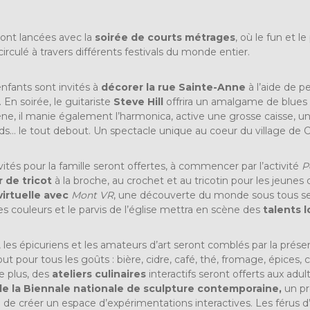
eront lancées avec la
soirée de courts métrages
, où le fun et 
circulé à travers différents festivals du monde entier.
enfants sont invités à
décorer la rue Sainte-Anne
à l’aide de p
En soirée, le guitariste
Steve Hill
offrira un amalgame de blues e
e, il manie également l’harmonica, active une grosse caisse, une 
ds… le tout debout. Un spectacle unique au coeur du village de C
vités pour la famille seront offertes, à commencer par l’activité
P
r de tricot
à la broche, au crochet et au tricotin pour les jeunes q
virtuelle avec
Mont VR
, une découverte du monde sous tous ses
es couleurs et le parvis de l’église mettra en scène des
talents 
 les épicuriens et les amateurs d’art seront comblés par la prése
out pour tous les goûts : bière, cidre, café, thé, fromage, épices, 
e plus, des
ateliers culinaires
interactifs seront offerts aux adul
de la Biennale nationale de sculpture contemporaine,
un pr
n de créer un espace d’expérimentations interactives. Les férus d