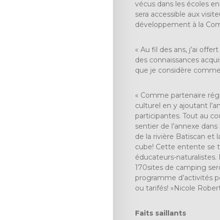
vécus dans les écoles en
sera accessible aux visit
développement à la Comm
« Au fil des ans, j’ai of
des connaissances acqui
que je considère comme u
« Comme partenaire régio
culturel en y ajoutant l
participantes. Tout au co
sentier de l’annexe dans
de la rivière Batiscan e
cube! Cette entente se t
éducateurs-naturalistes. 
170sites de camping sero
programme d’activités po
ou tarifés! »Nicole Robert
Faits saillants