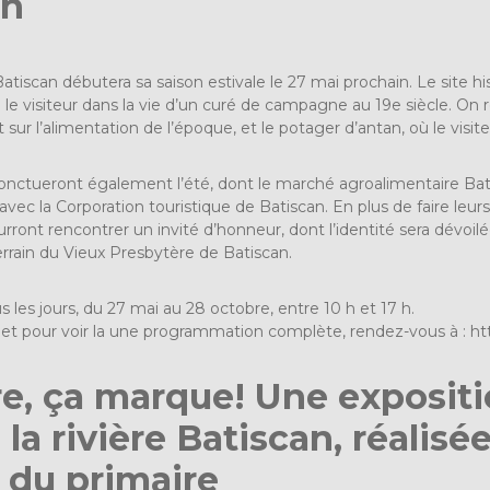
an
atiscan débutera sa saison estivale le 27 mai prochain. Le site 
a le visiteur dans la vie d’un curé de campagne au 19e siècle. O
t sur l’alimentation de l’époque, et le potager d’antan, où le vis
nctueront également l’été, dont le marché agroalimentaire Ba
vec la Corporation touristique de Batiscan. En plus de faire le
ourront rencontrer un invité d’honneur, dont l’identité sera dévoil
terrain du Vieux Presbytère de Batiscan.
les jours, du 27 mai au 28 octobre, entre 10 h et 17 h.
 et pour voir la une programmation complète, rendez-vous à :
ht
e, ça marque! Une expositi
la rivière Batiscan, réalisé
 du primaire