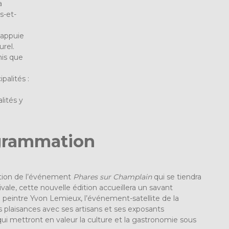
a
s-et-
’appuie
urel.
mis que
palités :
lités y
ogrammation
ion de l’événement
Phares sur Champlain
qui se tiendra
stivale, cette nouvelle édition accueillera un savant
te peintre Yvon Lemieux, l’événement-satellite de la
s plaisances avec ses artisans et ses exposants
 qui mettront en valeur la culture et la gastronomie sous