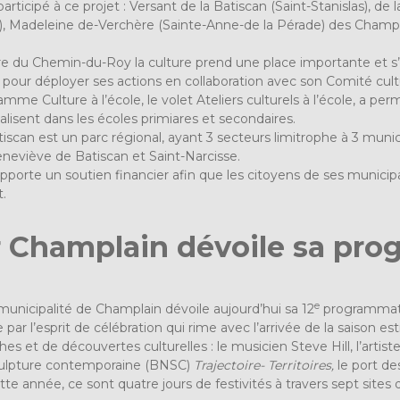
articipé à ce projet : Versant de la Batiscan (Saint-Stanislas), de l
se), Madeleine de-Verchère (Sainte-Anne-de la Pérade) des Champ
re du Chemin-du-Roy la culture prend une place importante et s
le pour déployer ses actions en collaboration avec son Comité cult
mme Culture à l’école, le volet Ateliers culturels à l’école, a per
éalisent dans les écoles primiares et secondaires.
tiscan est un parc régional, ayant 3 secteurs limitrophe à 3 munici
eneviève de Batiscan et Saint-Narcisse.
orte un soutien financier afin que les citoyens de ses municipa
.
r Champlain dévoile sa pr
e
municipalité de Champlain dévoile aujourd’hui sa 12
programmat
ée par l’esprit de célébration qui rime avec l’arrivée de la saison e
es et de découvertes culturelles : le musicien Steve Hill, l’artis
culpture contemporaine (BNSC)
Trajectoire- Territoires,
le port de
tte année, ce sont quatre jours de festivités à travers sept sites