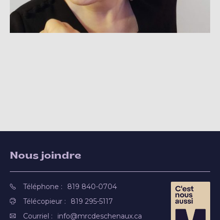
Nous joindre
Téléphone :
819 840-0704
Télécopieur :
819 295-5117
Courriel :
info@mrcdeschenaux.ca