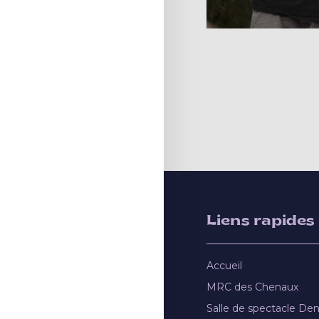
Liens rapides
Accueil
MRC des Chenaux
Salle de spectacle De