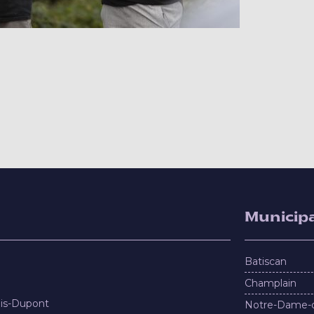
Municipa
Batiscan
Champlain
nis-Dupont
Notre-Dame-