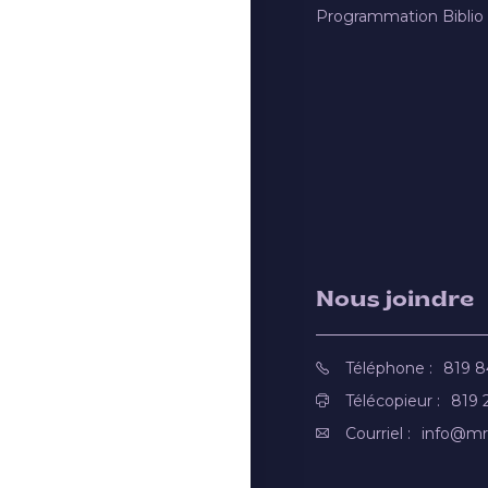
Programmation Biblio
Nous joindre
Téléphone :
819 
Télécopieur :
819 
Courriel :
info@mr