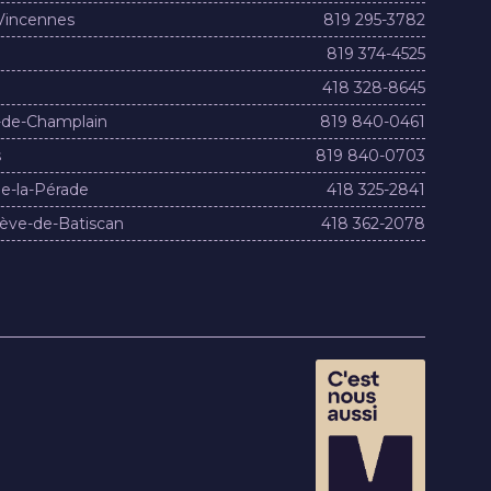
Vincennes
819 295-3782
819 374-4525
418 328-8645
-de-Champlain
819 840-0461
s
819 840-0703
e-la-Pérade
418 325-2841
ève-de-Batiscan
418 362-2078