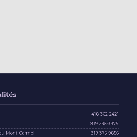
lités
418 362-2421
819 295-3979
du-Mont-Carmel
819 375-9856