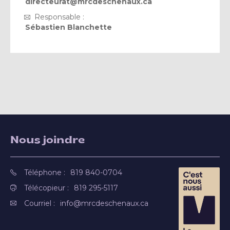
directeurat@mrcdeschenaux.ca
Responsable :
Sébastien Blanchette
Nous joindre
Téléphone :
819 840-0704
Télécopieur :
819 295-5117
Courriel :
info@mrcdeschenaux.ca