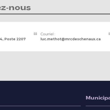
ez-nous
Courriel :
4, Poste 2207
luc.methot@mrcdeschenaux.ca
Municipa