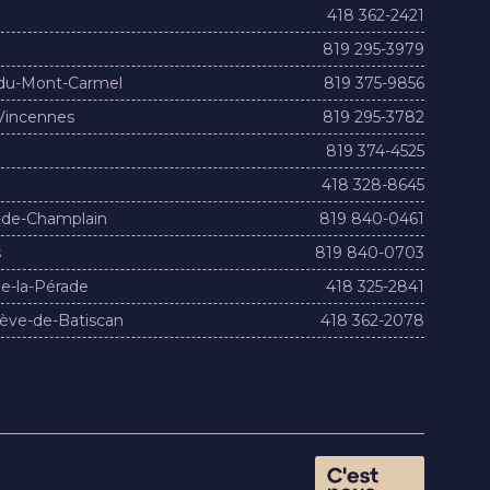
418 362-2421
819 295-3979
du-Mont-Carmel
819 375-9856
Vincennes
819 295-3782
819 374-4525
418 328-8645
-de-Champlain
819 840-0461
s
819 840-0703
e-la-Pérade
418 325-2841
ève-de-Batiscan
418 362-2078