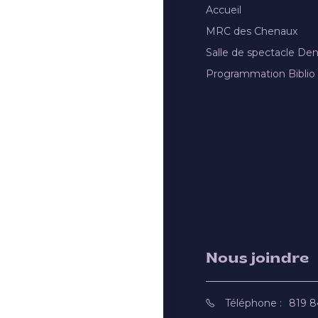
Accueil
MRC des Chenaux
Salle de spectacle De
Programmation Biblio
Nous joindre
Téléphone :
819 