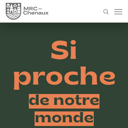
Si
proche
de notre
monde