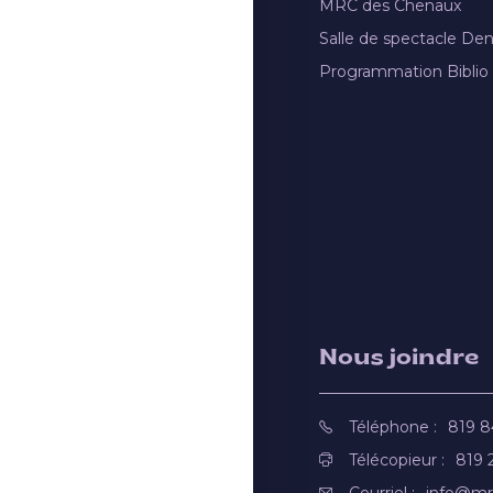
MRC des Chenaux
Salle de spectacle De
Programmation Biblio
Nous joindre
Téléphone :
819 
Télécopieur :
819 