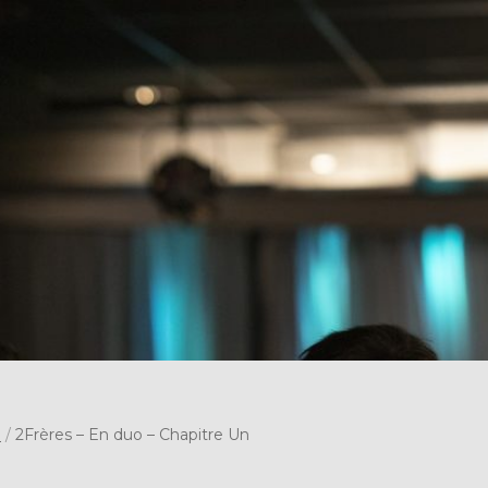
s
/
2Frères – En duo – Chapitre Un