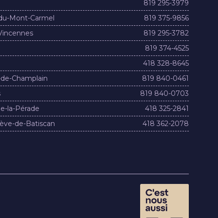
819 295-3979
du-Mont-Carmel
819 375-9856
Vincennes
819 295-3782
819 374-4525
418 328-8645
-de-Champlain
819 840-0461
s
819 840-0703
e-la-Pérade
418 325-2841
ève-de-Batiscan
418 362-2078