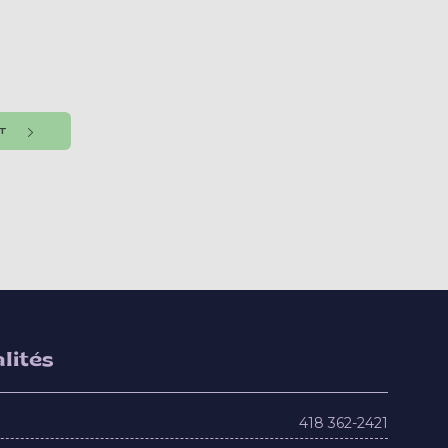
NT
lités
418 362-2421