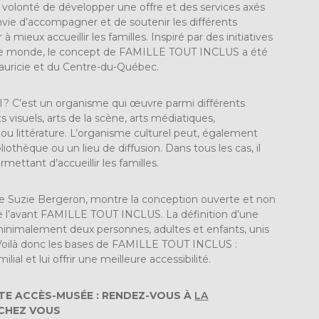
olonté de développer une offre et des services axés
envie d’accompagner et de soutenir les différents
 à mieux accueillir les familles. Inspiré par des initiatives
ans le monde, le concept de FAMILLE TOUT INCLUS a été
 Mauricie et du Centre-du-Québec.
l ? C’est un organisme qui œuvre parmi différents
ts visuels, arts de la scène, arts médiatiques,
ou littérature. L’organisme culturel peut, également
iothèque ou un lieu de diffusion. Dans tous les cas, il
ettant d’accueillir les familles.
ienne Suzie Bergeron, montre la conception ouverte et non
e l’avant FAMILLE TOUT INCLUS. La définition d’une
minimalement deux personnes, adultes et enfants, unis
on. Voilà donc les bases de FAMILLE TOUT INCLUS :
lial et lui offrir une meilleure accessibilité.
TE ACCÈS-MUSÉE : RENDEZ-VOUS À
LA
 CHEZ VOUS