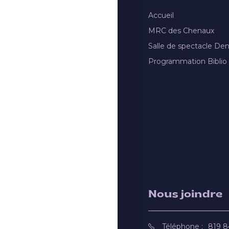
Accueil
MRC des Chenaux
Salle de spectacle De
Programmation Biblio
Nous joindre
Téléphone :
819 