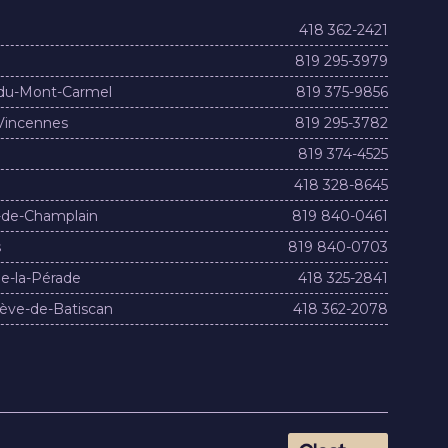
418 362-2421
819 295-3979
du-Mont-Carmel
819 375-9856
Vincennes
819 295-3782
819 374-4525
418 328-8645
-de-Champlain
819 840-0461
s
819 840-0703
e-la-Pérade
418 325-2841
ève-de-Batiscan
418 362-2078