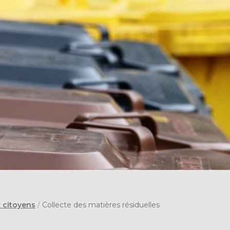
x citoyens
/
Collecte des matières résiduelles