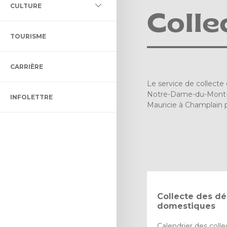
L DES MILIEUX HUMIDES ET
CULTURE
LLECTIF ET ADAPTÉ
LTURELLE
Colle
ÉNAGEMENT ET DE
TOURISME
ON BIBLIO DES CHENAUX
ENT
CARRIÈRE
 CONTRÔLE INTÉRIMAIRE
CTACLE DENIS-DUPONT
Le service de collecte
Notre-Dame-du-Mont-Ca
INFOLETTRE
ULTUREL
Mauricie à Champlain p
Collecte des d
domestiques
Calendrier des coll