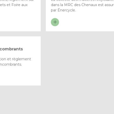
ets et Foire aux
dans la MRC des Chenaux est assu
par Énercycle.
ncombrants
ption et règlement
 encombrants.