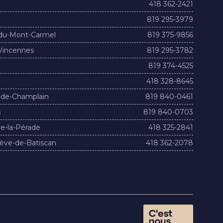
418 362-2421
819 295-3979
du-Mont-Carmel
819 375-9856
Vincennes
819 295-3782
819 374-4525
418 328-8645
-de-Champlain
819 840-0461
s
819 840-0703
e-la-Pérade
418 325-2841
ève-de-Batiscan
418 362-2078