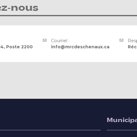
ez-nous
Courriel :
Resp
4, Poste 2200
info@mrcdeschenaux.ca
Réc
Municipa