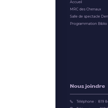
Accueil
MRC des Chenaux
Salle de spectacle De
Programmation Biblio
Nous joindre
Téléphone :
819 