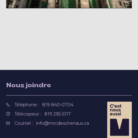
Nous joindre
Téléphone :
819 840-0704
Télécopieur :
819 295-5117
Courriel :
info@mrcdeschenaux.ca