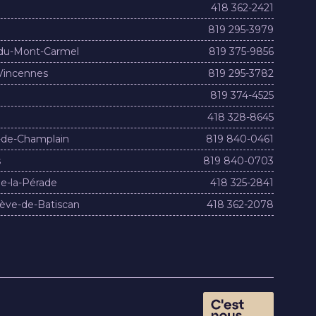
418 362-2421
819 295-3979
du-Mont-Carmel
819 375-9856
Vincennes
819 295-3782
819 374-4525
418 328-8645
-de-Champlain
819 840-0461
s
819 840-0703
e-la-Pérade
418 325-2841
ève-de-Batiscan
418 362-2078