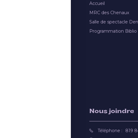
Accueil
MRC des Chenaux
Salle de spectacle De
Programmation Biblio
Nous joindre
Téléphone :
819 