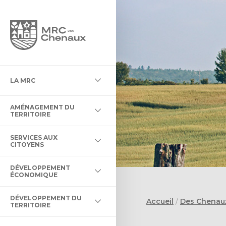
NTÉGRATION DES NOUVEAUX
LA MRC
LA MRC
T DE LA ZONE AGRICOLE
ONCIÈRE
CATIVE
MURALES
AMÉNAGEMENT DU
ION
 MATIÈRES RÉSIDUELLES
DES CHENAUX
NT AGROALIMENTAIRE
’ŒUVRES D’ART DE LA MRC
TERRITOIRE
AIDE À LA RESTAURATION
ENTREPRENEURIALE DES
T SUBVENTIONS EN
SERVICES AUX
E
RBRES ET DE LA FORÊT
 ACTIVITÉS
CITOYENS
E
T DU TERRITOIRE
DÉVELOPPEMENT
RES
COURS D’EAU
ENDIE
TURE INNOVATION
 INCLUS
ÉCONOMIQUE
DÉVELOPPEMENT DU
Accueil
/
Des Chenau
AXES
AUX CITOYENS
ERTS
ES CHENAUX
TERRITOIRE