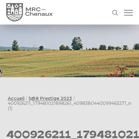
Accueil
/
5@8 Prestige 2023
/
400926211_179481021898261_4098380440099463271_n
(1)
400926211_17948102