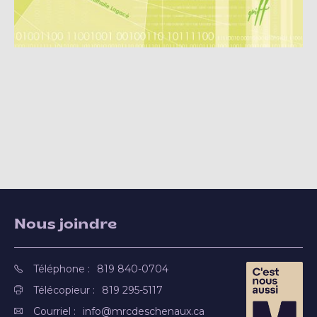
Nous joindre
Téléphone :
819 840-0704
Télécopieur :
819 295-5117
Courriel :
info@mrcdeschenaux.ca