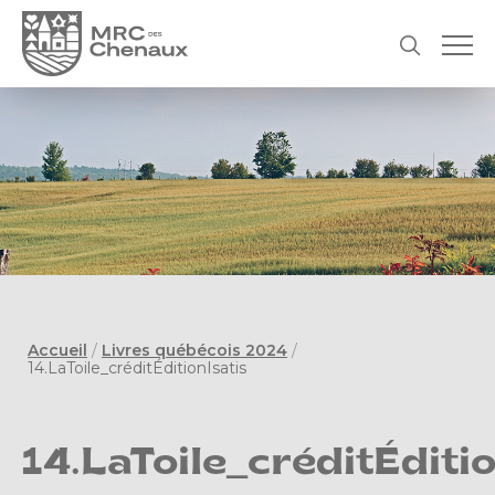
Accueil
/
Livres québécois 2024
/
14.LaToile_créditÉditionIsatis
14.LaToile_créditÉditio