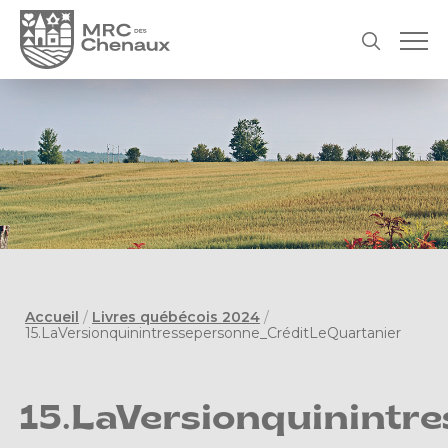
Accueil
/
Livres québécois 2024
/
15.LaVersionquinintressepersonne_CréditLeQuartanier
15.LaVersionquinintr