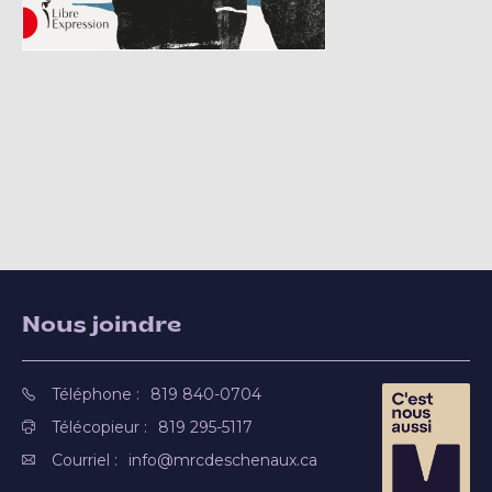
Nous joindre
Téléphone :
819 840-0704
Télécopieur :
819 295-5117
Courriel :
info@mrcdeschenaux.ca