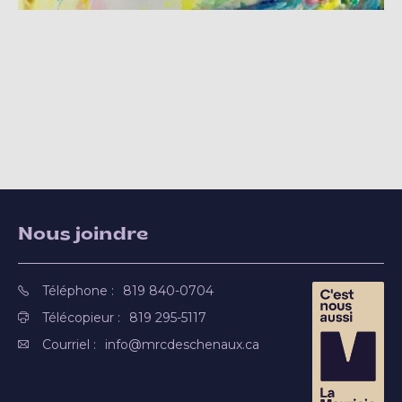
Nous joindre
Téléphone :
819 840-0704
Télécopieur :
819 295-5117
Courriel :
info@mrcdeschenaux.ca