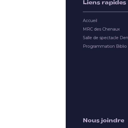
Liens rapides
Accueil
MRC des Chenaux
Salle de spectacle De
Programmation Biblio
Nous joindre