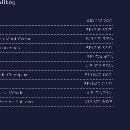
lités
418 362-2421
819 295-3979
du-Mont-Carmel
819 375-9856
Vincennes
819 295-3782
819 374-4525
418 328-8645
-de-Champlain
819 840-0461
s
819 840-0703
e-la-Pérade
418 325-2841
ève-de-Batiscan
418 362-2078