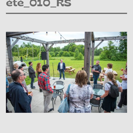
été_010_RS