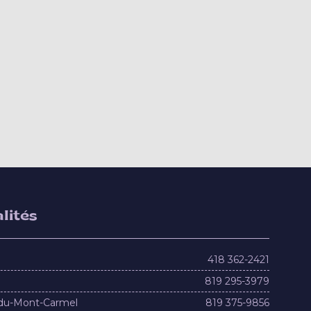
lités
418 362-2421
819 295-3979
du-Mont-Carmel
819 375-9856