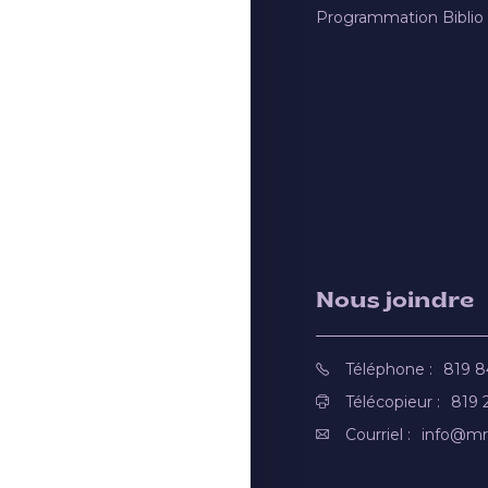
Programmation Biblio
Nous joindre
Téléphone :
819 
Télécopieur :
819 
Courriel :
info@mr