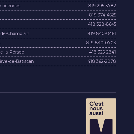
Vincennes
819 295-3782
819 374-4525
418 328-8645
-de-Champlain
819 840-0461
s
819 840-0703
e-la-Pérade
418 325-2841
ève-de-Batiscan
418 362-2078