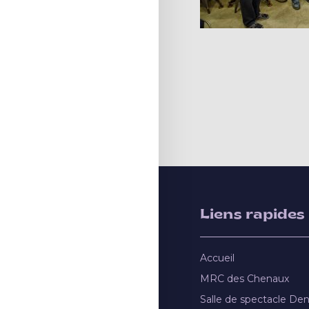
Liens rapides
Accueil
MRC des Chenaux
Salle de spectacle De