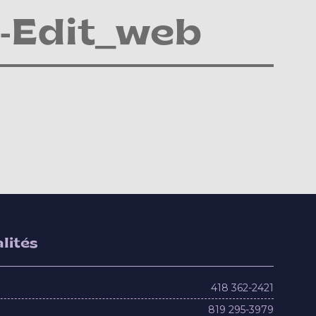
-Edit_web
lités
418 362-2421
819 295-3979