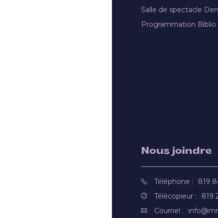
Salle de spectacle De
Programmation Biblio
Nous joindre
Téléphone :
819 
Télécopieur :
819 
Courriel :
info@mr