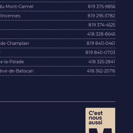
du-Mont-Carmel
819 375-9856
Vincennes
819 295-3782
819 374-4525
418 328-8645
-de-Champlain
819 840-0461
s
819 840-0703
e-la-Pérade
418 325-2841
ève-de-Batiscan
418 362-2078