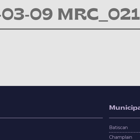
-03-09 MRC_021
Municipa
Batiscan
Champlain