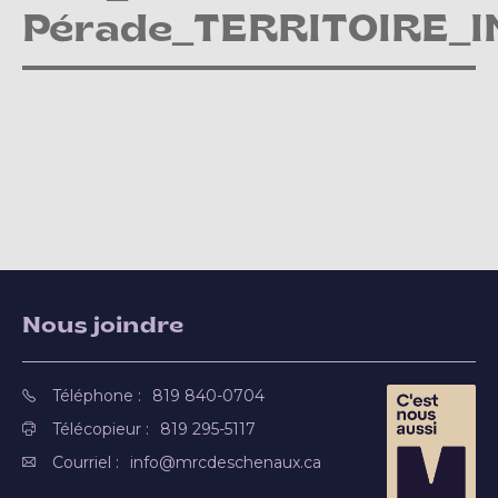
Pérade_TERRITOIRE_
Nous joindre
Téléphone :
819 840-0704
Télécopieur :
819 295-5117
Courriel :
info@mrcdeschenaux.ca