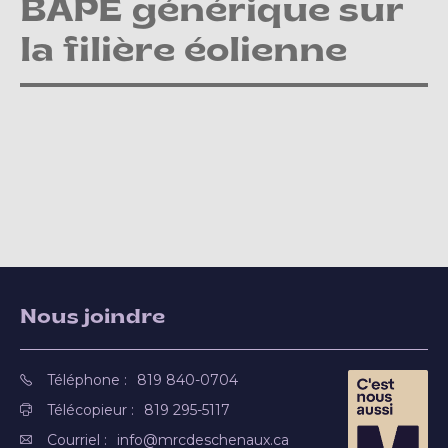
BAPE générique sur
la filière éolienne
Nous joindre
Téléphone :
819 840-0704
Télécopieur :
819 295-5117
Courriel :
info@mrcdeschenaux.ca