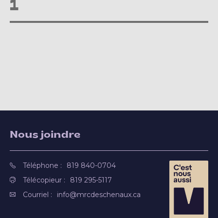
1
Nous joindre
Téléphone :
819 840-0704
Télécopieur :
819 295-5117
Courriel :
info@mrcdeschenaux.ca