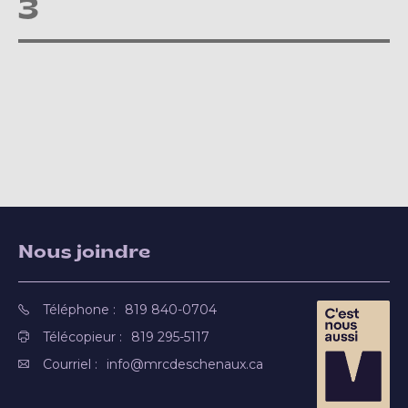
3
Nous joindre
Téléphone :
819 840-0704
Télécopieur :
819 295-5117
Courriel :
info@mrcdeschenaux.ca