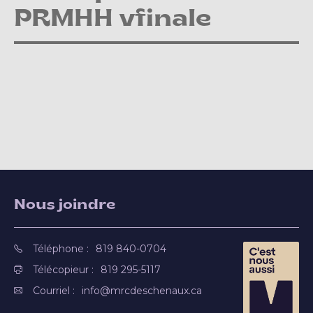
PRMHH vfinale
Nous joindre
Téléphone :
819 840-0704
Télécopieur :
819 295-5117
Courriel :
info@mrcdeschenaux.ca