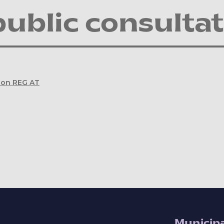
public consulta
tion REG AT
Municipa