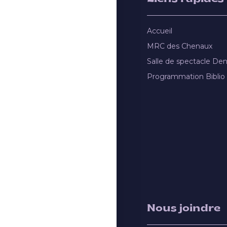
Accueil
MRC des Chenaux
Salle de spectacle De
Programmation Biblio
Nous joindre