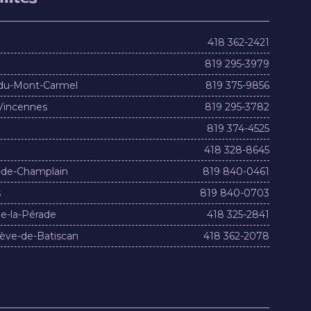
418 362-2421
819 295-3979
du-Mont-Carmel
819 375-9856
Vincennes
819 295-3782
819 374-4525
418 328-8645
-de-Champlain
819 840-0461
s
819 840-0703
e-la-Pérade
418 325-2841
ève-de-Batiscan
418 362-2078