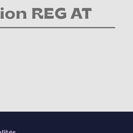
tion REG AT
lités