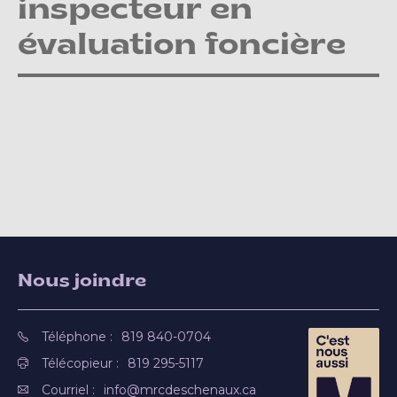
inspecteur en
évaluation foncière
Nous joindre
Téléphone :
819 840-0704
Télécopieur :
819 295-5117
Courriel :
info@mrcdeschenaux.ca