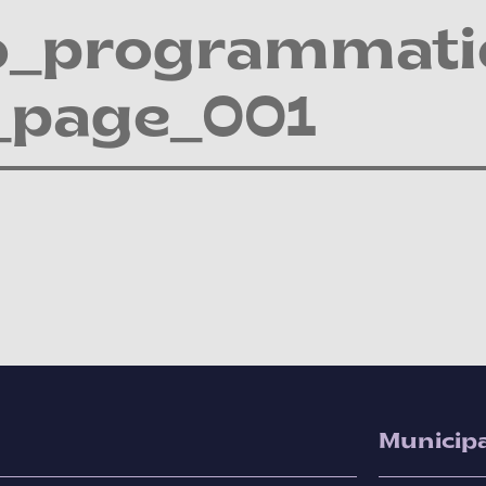
io_programmat
_page_001
Municipa