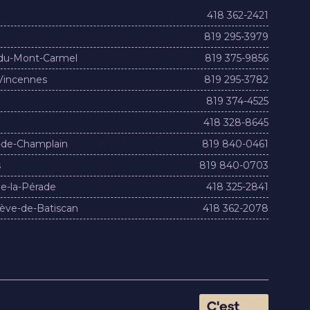
418 362-2421
819 295-3979
du-Mont-Carmel
819 375-9856
Vincennes
819 295-3782
819 374-4525
418 328-8645
-de-Champlain
819 840-0461
s
819 840-0703
e-la-Pérade
418 325-2841
ève-de-Batiscan
418 362-2078