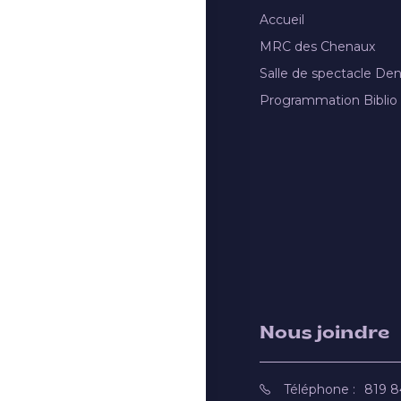
Accueil
MRC des Chenaux
Salle de spectacle De
Programmation Biblio
Nous joindre
Téléphone :
819 