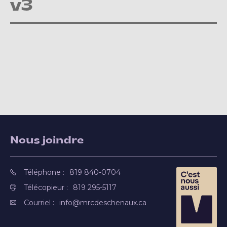
v3
Nous joindre
Téléphone :
819 840-0704
Télécopieur :
819 295-5117
Courriel :
info@mrcdeschenaux.ca