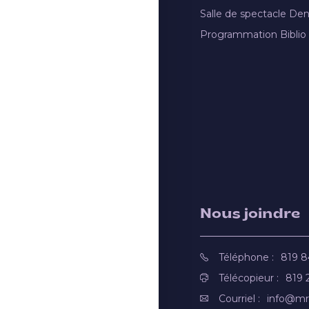
Salle de spectacle De
Programmation Biblio
Nous joindre
Téléphone :
819 
Télécopieur :
819 
Courriel :
info@mr