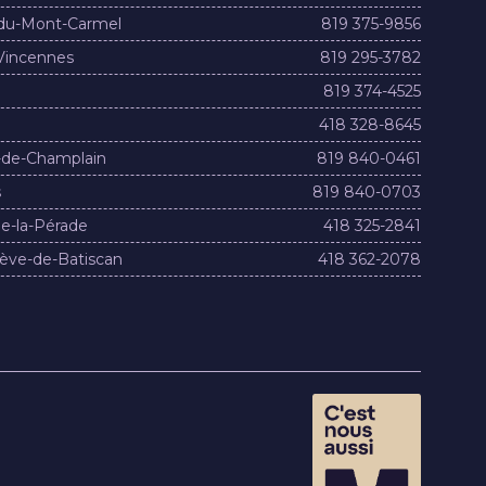
du-Mont-Carmel
819 375-9856
Vincennes
819 295-3782
819 374-4525
418 328-8645
-de-Champlain
819 840-0461
s
819 840-0703
e-la-Pérade
418 325-2841
ève-de-Batiscan
418 362-2078