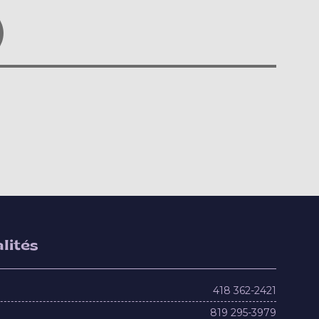
)
lités
418 362-2421
819 295-3979