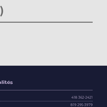
)
lités
418 362-2421
819 295-3979