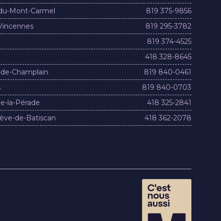
du-Mont-Carmel
819 375-9856
Vincennes
819 295-3782
819 374-4525
418 328-8645
-de-Champlain
819 840-0461
s
819 840-0703
e-la-Pérade
418 325-2841
ève-de-Batiscan
418 362-2078