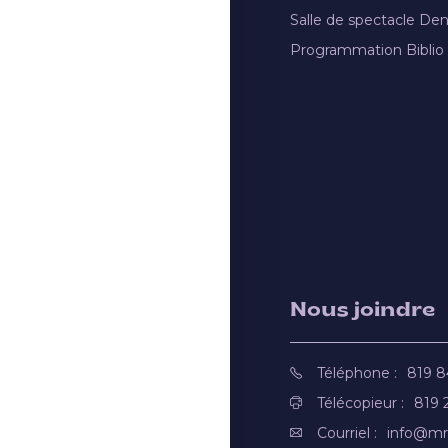
Salle de spectacle De
Programmation Biblio
Nous joindre
Téléphone :
819 
Télécopieur :
819 
Courriel :
info@mr