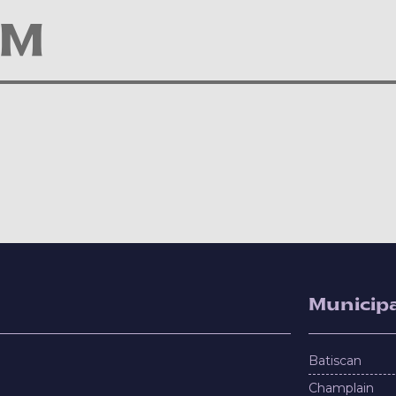
AM
Municipa
Batiscan
Champlain