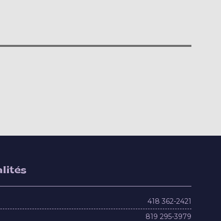
lités
418 362-2421
819 295-3979