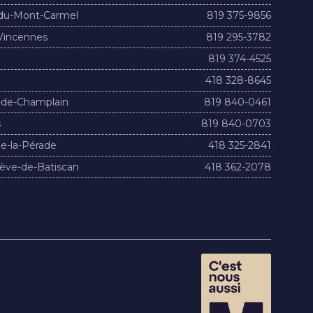
du-Mont-Carmel
819 375-9856
Vincennes
819 295-3782
819 374-4525
418 328-8645
-de-Champlain
819 840-0461
s
819 840-0703
e-la-Pérade
418 325-2841
ève-de-Batiscan
418 362-2078