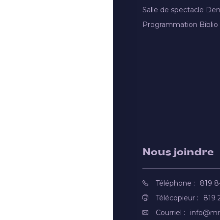
Salle de spectacle De
Programmation Biblio
Nous joindre
Téléphone :
819 
Télécopieur :
819 
Courriel :
info@mr