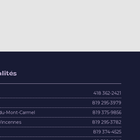
lités
418 362-2421
819 295-3979
du-Mont-Carmel
819 375-9856
Vincennes
819 295-3782
819 374-4525