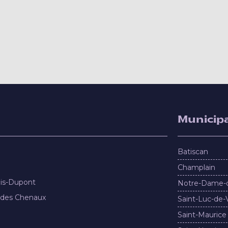
Municipa
Batiscan
Champlain
nis-Dupont
Notre-Dame-
 des Chenaux
Saint-Luc-de-
Saint-Maurice