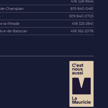
418 328-8645
-de-Champlain
819 840-0461
s
819 840-0703
e-la-Pérade
418 325-2841
ève-de-Batiscan
418 362-2078