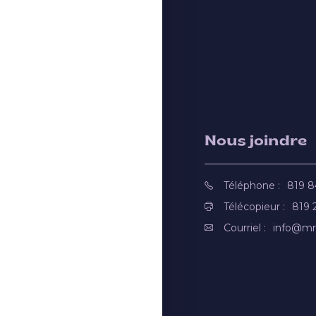
Nous joindre
Téléphone :
819 
Télécopieur :
819 
Courriel :
info@mr