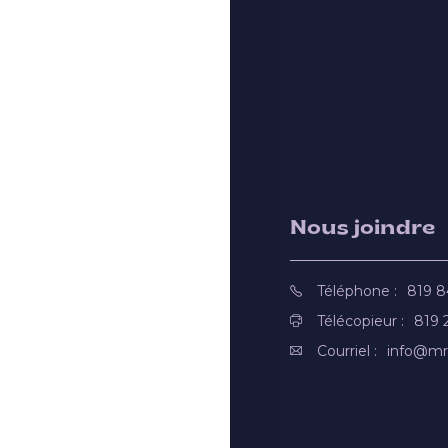
Nous joindre
Téléphone :
819 
Télécopieur :
819 
Courriel :
info@mr