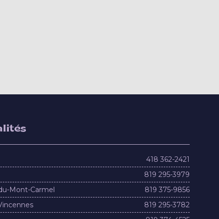
lités
418 362-2421
819 295-3979
du-Mont-Carmel
819 375-9856
Vincennes
819 295-3782