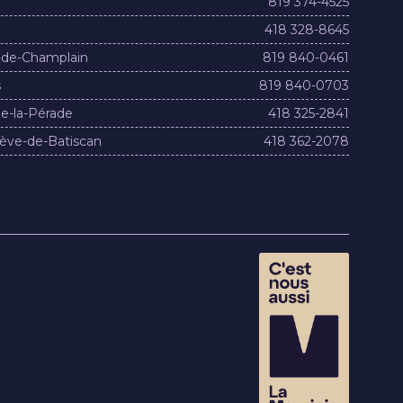
819 374-4525
418 328-8645
-de-Champlain
819 840-0461
s
819 840-0703
e-la-Pérade
418 325-2841
ève-de-Batiscan
418 362-2078