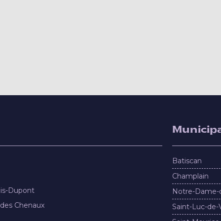
Municipa
Batiscan
Champlain
nis-Dupont
Notre-Dame-
 des Chenaux
Saint-Luc-de-