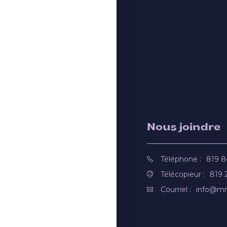
Nous joindre
Téléphone :
819 
Télécopieur :
819 
Courriel :
info@mr