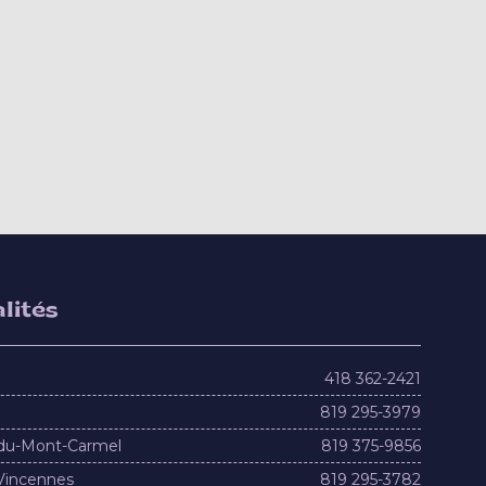
lités
418 362-2421
819 295-3979
du-Mont-Carmel
819 375-9856
Vincennes
819 295-3782