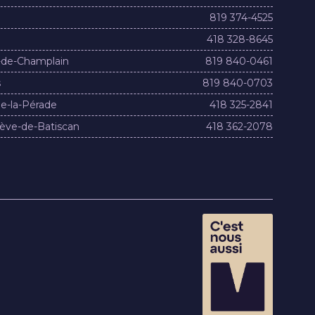
819 374-4525
418 328-8645
-de-Champlain
819 840-0461
s
819 840-0703
e-la-Pérade
418 325-2841
ève-de-Batiscan
418 362-2078