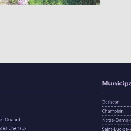
Municipa
Batiscan
Champlain
nis-Dupont
Notre-Dame-
 des Chenaux
Saint-Luc-de-