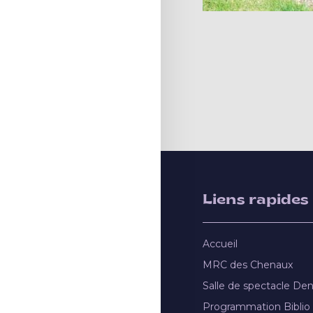
Liens rapides
Accueil
MRC des Chenaux
Salle de spectacle De
Programmation Biblio