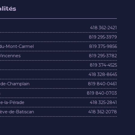
lités
418 362-2421
819 295-3979
du-Mont-Carmel
819 375-9856
Vincennes
819 295-3782
819 374-4525
418 328-8645
-de-Champlain
819 840-0461
s
819 840-0703
e-la-Pérade
418 325-2841
ève-de-Batiscan
418 362-2078