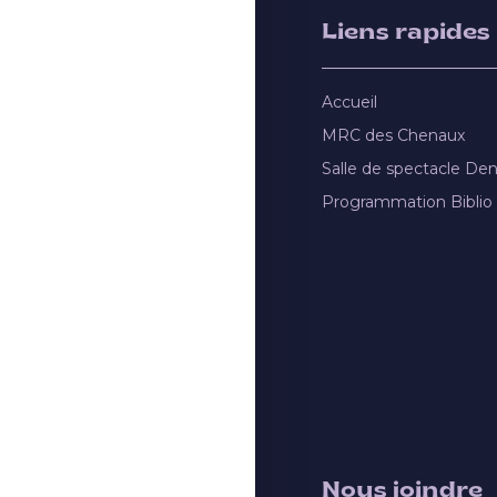
Liens rapides
Accueil
MRC des Chenaux
Salle de spectacle De
Programmation Biblio
Nous joindre