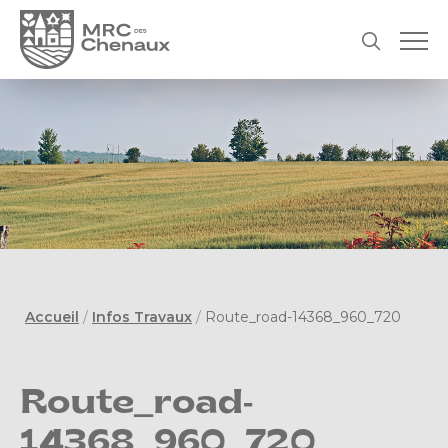
Accueil
/
Infos Travaux
/
Route_road-14368_960_720
Route_road-
14368_960_720