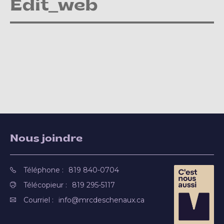
Edit_web
Nous joindre
Téléphone :
819 840-0704
Télécopieur :
819 295-5117
Courriel :
info@mrcdeschenaux.ca