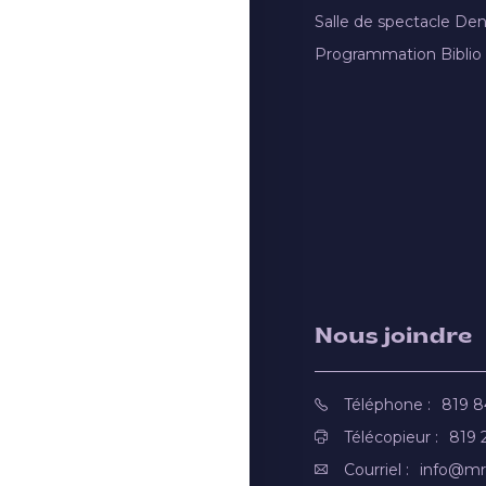
Salle de spectacle De
Programmation Biblio
Nous joindre
Téléphone :
819 
Télécopieur :
819 
Courriel :
info@mr