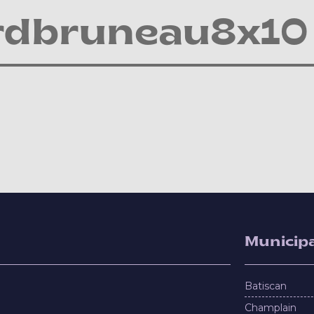
ardbruneau8x10
Municipa
Batiscan
Champlain