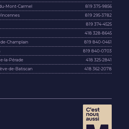
du-Mont-Carmel
819 375-9856
Vincennes
819 295-3782
819 374-4525
418 328-8645
-de-Champlain
819 840-0461
s
819 840-0703
e-la-Pérade
418 325-2841
ève-de-Batiscan
418 362-2078