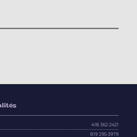
lités
418 362-2421
819 295-3979