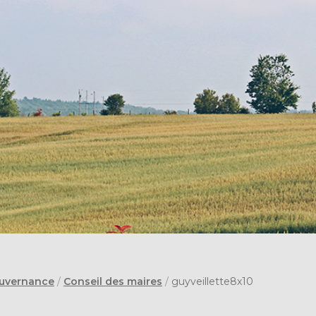
uvernance
/
Conseil des maires
/
guyveillette8x10