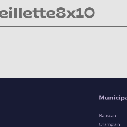
illette8x10
Municipa
Batiscan
Champlain