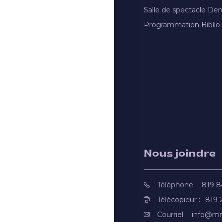
Salle de spectacle De
Programmation Biblio
Nous joindre
Téléphone :
819 
Télécopieur :
819 
Courriel :
info@mr