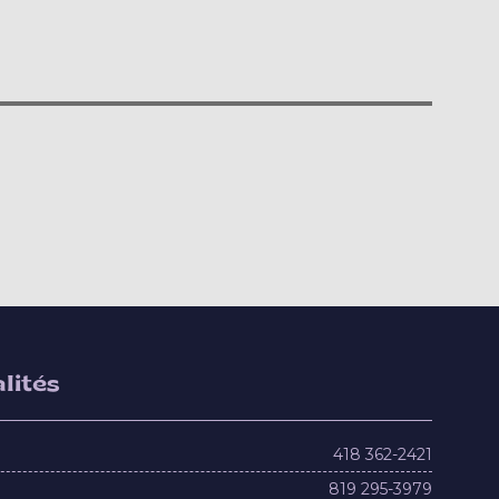
lités
418 362-2421
819 295-3979