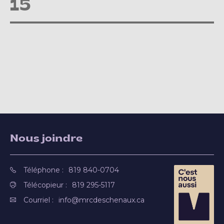
15
Nous joindre
Téléphone :
819 840-0704
Télécopieur :
819 295-5117
Courriel :
info@mrcdeschenaux.ca