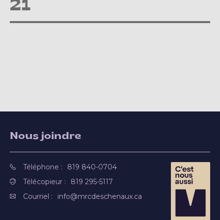
21
Nous joindre
Téléphone :
819 840-0704
Télécopieur :
819 295-5117
Courriel :
info@mrcdeschenaux.ca