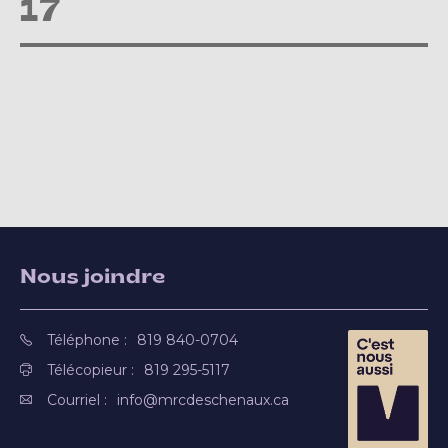
17
Nous joindre
Téléphone :
819 840-0704
Télécopieur :
819 295-5117
Courriel :
info@mrcdeschenaux.ca