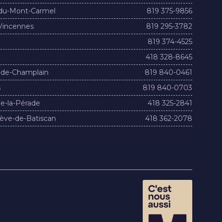
du-Mont-Carmel
819 375-9856
Vincennes
819 295-3782
819 374-4525
418 328-8645
-de-Champlain
819 840-0461
s
819 840-0703
e-la-Pérade
418 325-2841
ève-de-Batiscan
418 362-2078