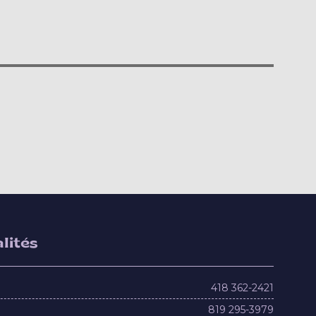
lités
418 362-2421
819 295-3979