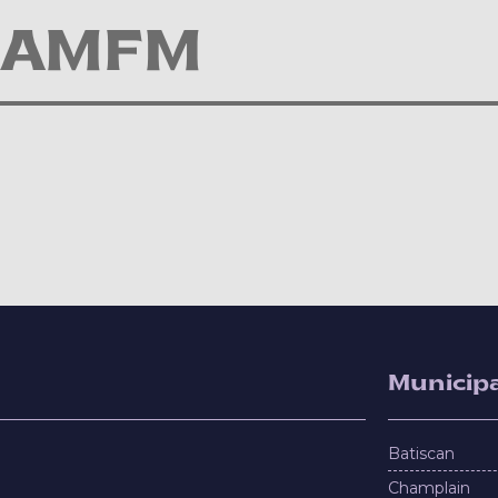
 AMFM
Municipa
Batiscan
Champlain