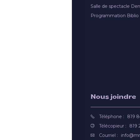
Salle de spectacle De
Programmation Biblio
Nous joindre
Téléphone :
819 
Télécopieur :
819 
Courriel :
info@mr