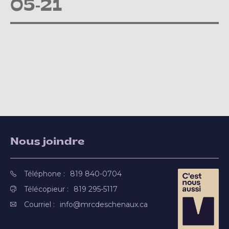
05-21
Nous joindre
Téléphone :
819 840-0704
Télécopieur :
819 295-5117
Courriel :
info@mrcdeschenaux.ca