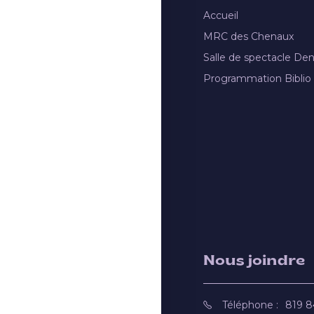
Accueil
MRC des Chenaux
Salle de spectacle De
Programmation Biblio
Nous joindre
Téléphone :
819 