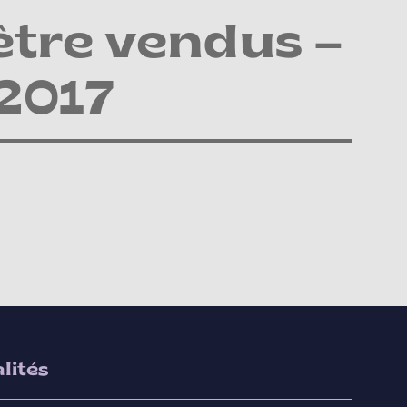
être vendus –
 2017
lités