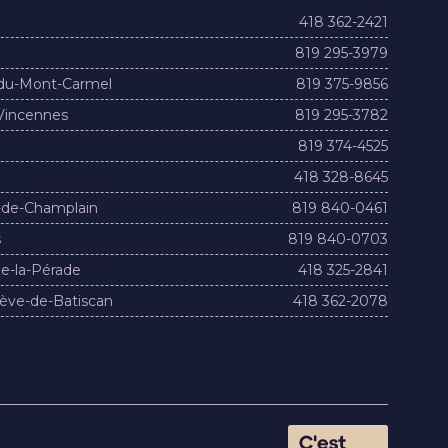
418 362-2421
819 295-3979
du-Mont-Carmel
819 375-9856
Vincennes
819 295-3782
819 374-4525
418 328-8645
-de-Champlain
819 840-0461
s
819 840-0703
e-la-Pérade
418 325-2841
ève-de-Batiscan
418 362-2078