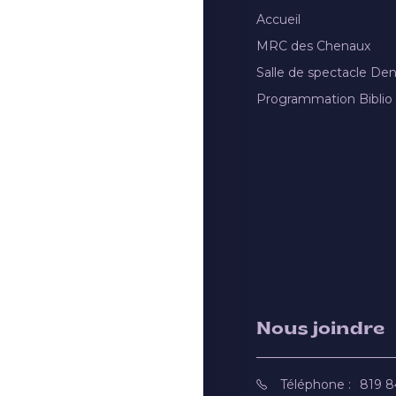
Accueil
MRC des Chenaux
Salle de spectacle De
Programmation Biblio
Nous joindre
Téléphone :
819 