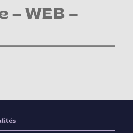
e – WEB –
lités