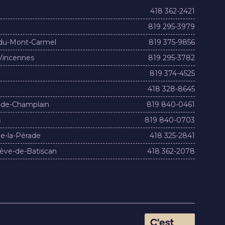
418 362-2421
819 295-3979
du-Mont-Carmel
819 375-9856
Vincennes
819 295-3782
819 374-4525
418 328-8645
-de-Champlain
819 840-0461
s
819 840-0703
e-la-Pérade
418 325-2841
ève-de-Batiscan
418 362-2078