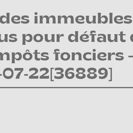
 des immeubles 
us pour défaut
mpôts fonciers 
07-22[36889]