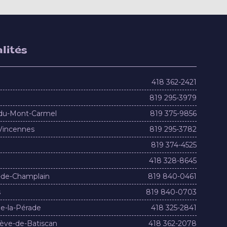
lités
418 362-2421
819 295-3979
du-Mont-Carmel
819 375-9856
Vincennes
819 295-3782
819 374-4525
418 328-8645
-de-Champlain
819 840-0461
s
819 840-0703
e-la-Pérade
418 325-2841
ève-de-Batiscan
418 362-2078