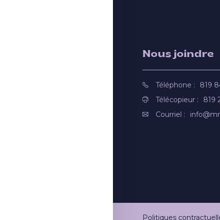
Nous joindre
Téléphone :
819 
Télécopieur :
819 
Courriel :
info@mr
Politiques contractuell