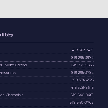
lités
418 362-2421
819 295-3979
du-Mont-Carmel
819 375-9856
Vincennes
819 295-3782
819 374-4525
418 328-8645
-de-Champlain
819 840-0461
s
819 840-0703