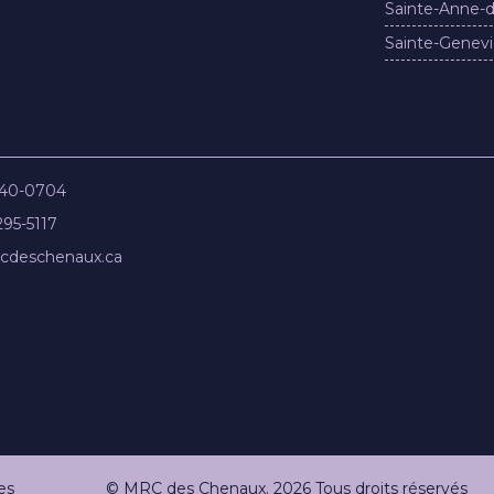
Sainte-Anne-d
Sainte-Genevi
840-0704
295-5117
cdeschenaux.ca
es
© MRC des Chenaux. 2026 Tous droits réservés