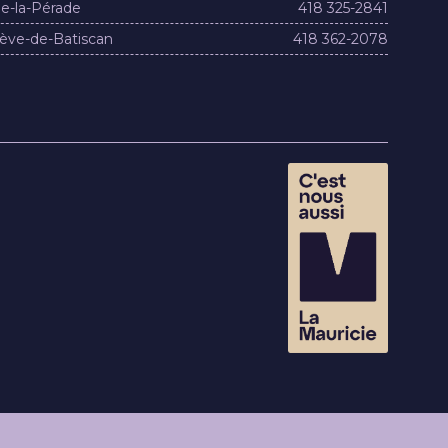
e-la-Pérade
418 325-2841
ève-de-Batiscan
418 362-2078